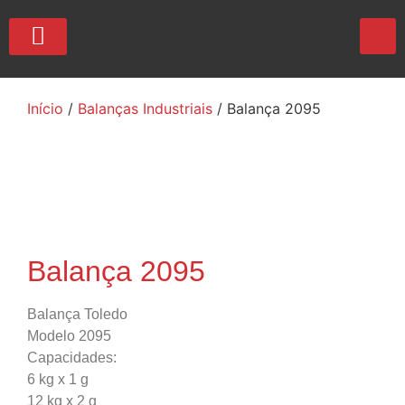
QUEM SOMOS
Início
/
Balanças Industriais
/ Balança 2095
Balança 2095
Balança Toledo
Modelo 2095
Capacidades:
6 kg x 1 g
12 kg x 2 g