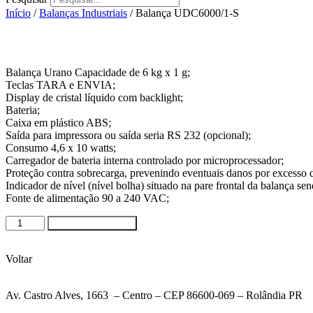
Início
/
Balanças Industriais
/ Balança UDC6000/1-S
Balança Urano Capacidade de 6 kg x 1 g;
Teclas TARA e ENVIA;
Display de cristal líquido com backlight;
Bateria;
Caixa em plástico ABS;
Saída para impressora ou saída seria RS 232 (opcional);
Consumo 4,6 x 10 watts;
Carregador de bateria interna controlado por microprocessador;
Proteção contra sobrecarga, prevenindo eventuais danos por excesso 
Indicador de nível (nível bolha) situado na pare frontal da balança sen
Fonte de alimentação 90 a 240 VAC;
Balança
Solicitar orçamento
UDC6000/1-
S
quantidade
Voltar
Av. Castro Alves, 1663 – Centro – CEP 86600-069 – Rolândia PR