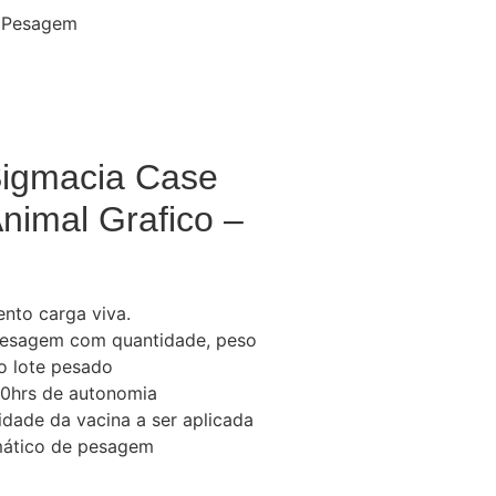
e Pesagem
Sigmacia Case
imal Grafico –
nto carga viva.
 pesagem com quantidade, peso
o lote pesado
 10hrs de autonomia
idade da vacina a ser aplicada
ático de pesagem