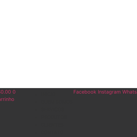
$
0.00
0
Facebook
Instagram
Whats
INÍCIO
rrinho
QUEM SOMOS
SERVIÇOS
PRODUTOS
CLIENTES
CONTATO