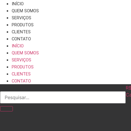
Ir
INÍCIO
para
QUEM SOMOS
o
SERVIÇOS
conteúdo
PRODUTOS
CLIENTES
CONTATO
INÍCIO
QUEM SOMOS
SERVIÇOS
PRODUTOS
CLIENTES
CONTATO
R
Pesquisar
Ca